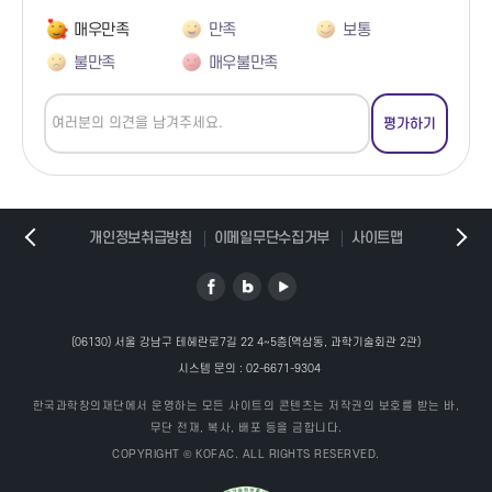
근데 이게 무슨 말이냐? 별빛을 어떻게 잘 모으면 되지? 크게 만들면
매우만족
만족
보통
되지, 그게 아니고요, 이런 현상 때문에 그래요.
불만족
매우불만족
봤을 거예요, 아주 잘 보이죠? 왼쪽에는 목성이구요. 달입니다.
이건 달이고, 달 표면. 별. 반짝반짝 거리죠.
이 반짝반짝 거리는데, 이거 칼라로 반짝반짝 거리는데, 이거
색수차라고 그래요.
이거 광학계의 특성, 여러분들 아마 안경 쓰는 친구들은 막 LED 전구
개인정보취급방침
이메일무단수집거부
사이트맵
같은 거 보면 빨간색, 파란색 막 느껴질 겁니다. 그게 이제 이
현상이라고 보시면 돼요.
여러분들이 별빛을 볼 때 반짝반짝 거리는 게 무슨 이유냐면은 그건
대기 중의 공기들 때문에 그렇습니다.
대기 중의 공기들이 이렇게 덩어리로 있단 말이에요. 그러면
(06130) 서울 강남구 테헤란로7길 22 4~5층(역삼동, 과학기술회관 2관)
우주에서 별빛, 우주에서 오는 별빛이 흔들려요, 공기에 의해서.
시스템 문의 :
02-6671-9304
왜? 별빛이 우주까지 괜찮은데, 지구를 통과할 때 대기들 자체가
한국과학창의재단에서 운영하는 모든 사이트의 콘텐츠는 저작권의 보호를 받는 바,
렌즈라고 생각하면 돼요.
무단 전재, 복사, 배포 등을 금합니다.
동글동글한 렌즈, 그 렌즈들이 이렇게 공기 덩어리가 있는데, 어떨
COPYRIGHT © KOFAC. ALL RIGHTS RESERVED.
때 반짝반짝 많이 거리냐?