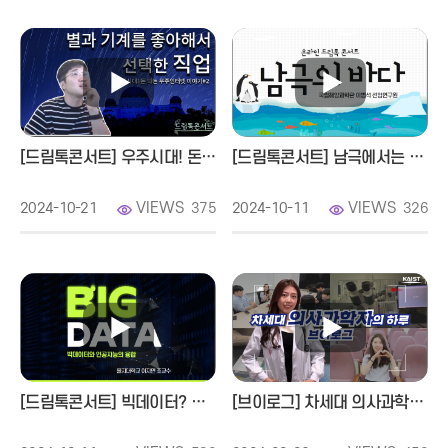
온라인 드림톡 콘서트
우주시대! 돈 되는 우주 인터넷 이야기
강연자 스페이스 빔 김태우 선임연구원님
2022 ~ 현재 (주)스페이스빔
2018 ~ 2020 충북대학교 천문우주학 박사 수료
2015 ~ 2022 국립청소년우주센터
[드림톡콘서트] 우주시대! 돈 되는 우주 인터넷 이야기
[드림톡콘서트] 남극에서는 어떤 연구를 할까?
충북대학교 천문대 방문
VIEWS
VIEWS
2024-10-21
375
2024-10-11
326
천문대에는 뭐가 있어요? 옆에 보시는 망원경이 있죠.
천문기기 공부 시작(실질적 연구관측 수행)
YSTAR-NEOPAT 광시야 망원경 1호기
· 한국천문연구원 옛 본관 옥상
-광시야 3호기
· 망원경으로 어떻게하면 별 빛을 더 잘 모을까?
[드림톡콘서트] 빅데이터? 인공지능? 구별 안되면 드루와!│빅데이터와 인공지능의 융합
[브이로그] 차세대 의사과학자의 하루
천문대에서는 뭘 하냐면, 망원경으로 관측을 하는 건데, 그 망원경을
관리하는 사람이 무조건 있어야 됩니다.