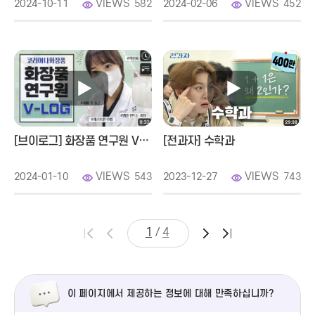
없는 곳은 대충 돌아가고 연구를 하지 못해요, 기계니까요. 천문대
VIEWS
VIEWS
2024-10-11
582
2024-02-06
452
가니까 기계인 거죠.
망원경이면 광학, 그리고 전자 부품들, 그리고 옆에 쇳덩이 기계, 그
돔 같은 거 돌아가는 것, 건축 등등, 이런 것들을 다 조금 조금씩,
그리고 소프트웨어 설계 이런 거 다 들어가는 거예요. 코딩이
기본입니다. 왜냐하면 애초에 천문학은 빅데이터거든요.
빅데이터란 말이 나오기 전부터 빅데이터였어요.
저도 제 논문이 빅데이터였어요. 근데 이제 보니까 그랬구요.
아무튼 저는 근데 기계를 좋아했잖아요.
[브이로그] 화장품 연구원 V-LOG
[전과자] 수학과
천문대 망원경을 관리할 수 있으면서 기계를 다르는 사람이
있어야되구나
VIEWS
VIEWS
2024-01-10
543
2023-12-27
743
왜나면 그거를 항시 준비를 해야지 누군가는 데이터에서 연구할 수
있게 만들어주는 사람이 필요하구나.
지금 생각해 보면 저는 이렇게 공부했어요. 내가 천문 기계 학자가
되는 게 아니고, 이 망원경으로 어떻게 하면 별빛을 더 잘 모을까?
/
1
4
망원경은 별빛을 모아주는 도구입니다. 그리고 크면 클수록
분해능이 좋아져서, 멀리 있는 걸 보는 게 아니고, 멀리 있는
해상도를 분해할 수 있는 거예요.
저기 두 개로 보이던 거를 네 개로 보이게 하거나, 한 개로 보이던
이 페이지에서 제공하는 정보에 대해 만족하십니까?
거를 두 개로 보이게 하거나, 빛을 밝게 보여주는 그런 역할입니다.