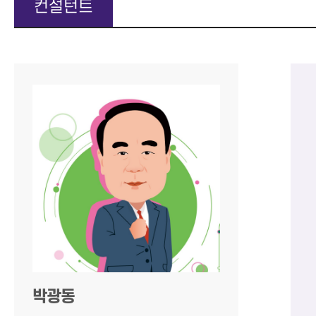
컨설턴트
박광동