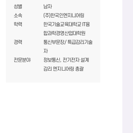
성별
남자
소속
(주)한국인엔지니어링
학력
한국기술교육대학교 IT융
합과학경영산업대학원
경력
통신부문장/ 특급감리기술
자
전문분야
정보통신, 전기전자 설계
감리 엔지니어링 총괄