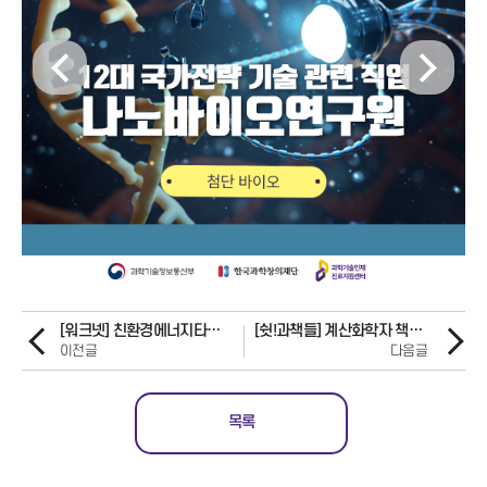
[워크넷] 친환경에너지타운조성전문가
[쉿!과책들] 계산화학자 책상 들여다보기
이전글
다음글
목록